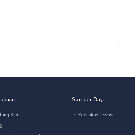
sahaan
Sumber Daya
tang Kami
Kebijakan Privasi
g