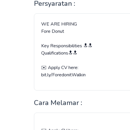
Persyaratan :
WE ARE HIRING
Fore Donut
Key Responsibilities 🔝🔝
Qualifications🔝🔝
✉️ Apply CV here:
bit.ly/ForedonitWalkin
Cara Melamar :