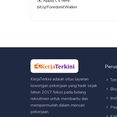
✉️ Apply CV here:
bit.ly/ForedonitWalkin
Peru
KerjaTerkini adalah situs layanan
Ten
lowongan pekerjaan yang hadir sejak
Blo
tahun 2017 fokus pada bidang
Ins
rekrutmen untuk membantu dan
mempermudah dalam mencari
Pas
pekerjaan.
Kat