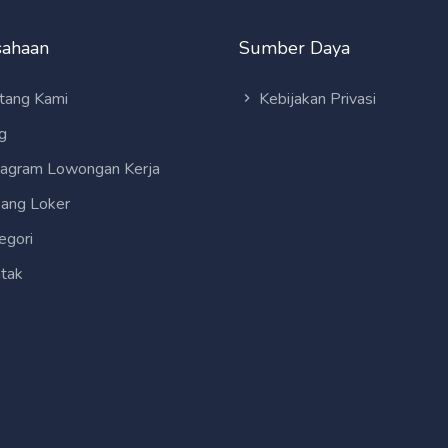
sahaan
Sumber Daya
tang Kami
Kebijakan Privasi
g
tagram Lowongan Kerja
ang Loker
egori
tak