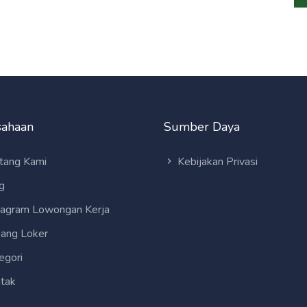
sahaan
Sumber Daya
tang Kami
Kebijakan Privasi
g
tagram Lowongan Kerja
ang Loker
egori
tak