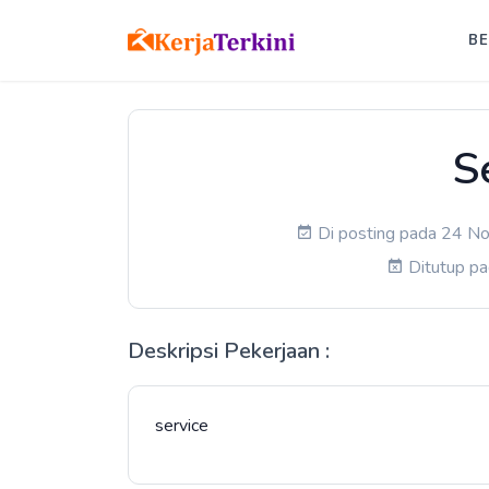
B
S
Di posting pada 24 No
Ditutup p
Deskripsi Pekerjaan :
service