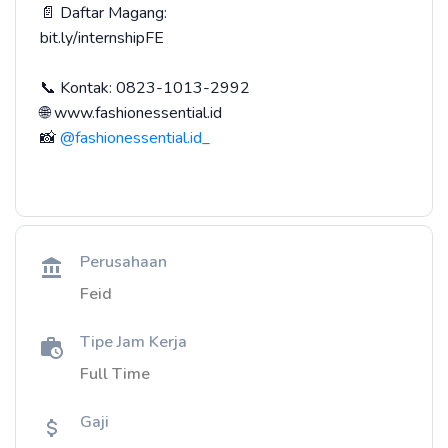
📄 Daftar Magang:
bit.ly/internshipFE
📞 Kontak: 0823-1013-2992
🌐 www.fashionessential.id
📸
@fashionessential.id_
Perusahaan
Feid
Tipe Jam Kerja
Full Time
Gaji