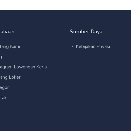
sahaan
Sumber Daya
tang Kami
Kebijakan Privasi
g
tagram Lowongan Kerja
ang Loker
egori
tak