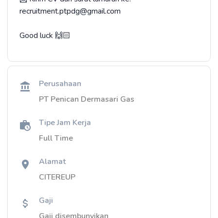
recruitment.ptpdg@gmail.com
Good luck 🙌🏻
Perusahaan
PT Penican Dermasari Gas
Tipe Jam Kerja
Full Time
Alamat
CITEREUP
Gaji
Gaji disembunyikan