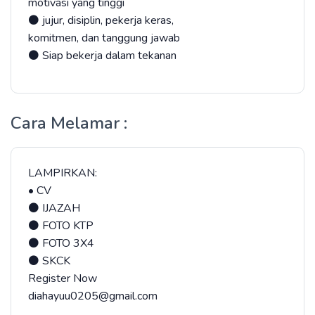
motivasi yang tinggi
⚫ jujur, disiplin, pekerja keras,
komitmen, dan tanggung jawab
⚫ Siap bekerja dalam tekanan
Cara Melamar :
LAMPIRKAN:
• CV
⚫ IJAZAH
⚫ FOTO KTP
⚫ FOTO 3X4
⚫ SKCK
Register Now
diahayuu0205@gmail.com