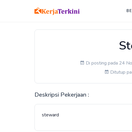
B
S
Di posting pada 24 No
Ditutup p
Deskripsi Pekerjaan :
steward