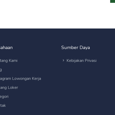
sahaan
Sumber Daya
tang Kami
Kebijakan Privasi
g
tagram Lowongan Kerja
ang Loker
egori
tak