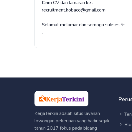
Kirim CV dan lamaran ke :
recruitment.kobaco@gmail.com
Selamat melamar dan semoga sukses ✨
.
Peru
KerjaTerkini adalah situs layanan
Ten
lowongan pekerjaan yang hadir sejak
Blo
tahun 2017 fokus pada bidang