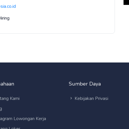
ia.co.id
Hiring
sahaan
Sumber Daya
tang Kami
Kebijakan Privasi
g
tagram Lowongan Kerja
ang Loker