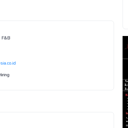
ri F&B
ia.co.id
Hiring