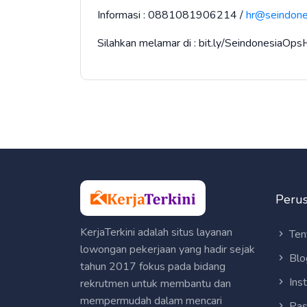
Informasi : 0881081906214 /
hr@seindones
Silahkan melamar di : bit.ly/SeindonesiaOps
Peru
KerjaTerkini adalah situs layanan
Ten
lowongan pekerjaan yang hadir sejak
Blo
tahun 2017 fokus pada bidang
Ins
rekrutmen untuk membantu dan
mempermudah dalam mencari
Pas