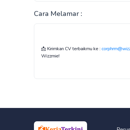
Cara Melamar :
📩 Kirimkan CV terbaikmu ke :
corphrm@wiz
Wizzmie!
Peru