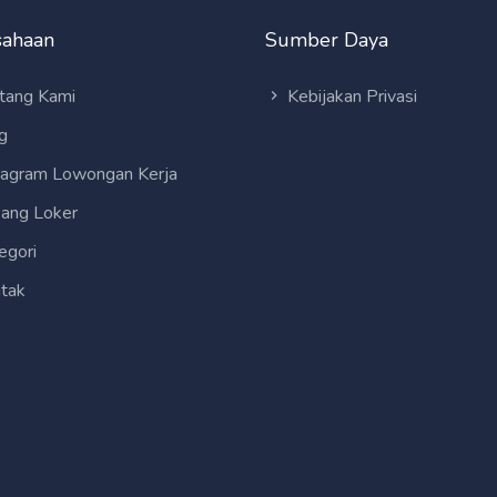
sahaan
Sumber Daya
tang Kami
Kebijakan Privasi
g
tagram Lowongan Kerja
ang Loker
egori
tak