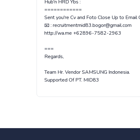
Hub'n HRD Ybs :
============
Sent you're Cv and Foto Close Up to Email 
📧 : recruitmentmid83.bogor@gmail.com
http://wa.me +62896-7582-2963
===
Regards,
Team Hr. Vendor SAMSUNG Indonesia.
Supported Of PT. MID83