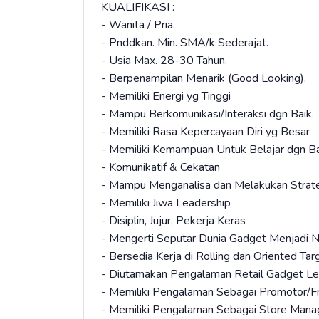
KUALIFIKASI :
- Wanita / Pria.
- Pnddkan. Min. SMA/k Sederajat.
- Usia Max. 28-30 Tahun.
- Berpenampilan Menarik (Good Looking).
- Memiliki Energi yg Tinggi
- Mampu Berkomunikasi/Interaksi dgn Baik.
- Memiliki Rasa Kepercayaan Diri yg Besar
- Memiliki Kemampuan Untuk Belajar dgn Ba
- Komunikatif & Cekatan
- Mampu Menganalisa dan Melakukan Strate
- Memiliki Jiwa Leadership
- Disiplin, Jujur, Pekerja Keras
- Mengerti Seputar Dunia Gadget Menjadi Ni
- Bersedia Kerja di Rolling dan Oriented Tar
- Diutamakan Pengalaman Retail Gadget Le
- Memiliki Pengalaman Sebagai Promotor/Fr
- Memiliki Pengalaman Sebagai Store Manag