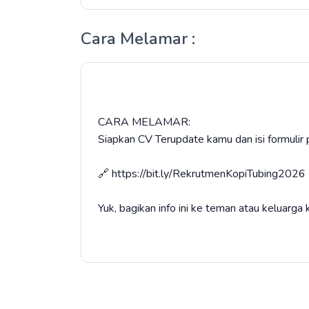
Cara Melamar :
​CARA MELAMAR:
​Siapkan CV Terupdate kamu dan isi formulir p
🔗 https://bit.ly/RekrutmenKopiTubing2026
​Yuk, bagikan info ini ke teman atau keluarg