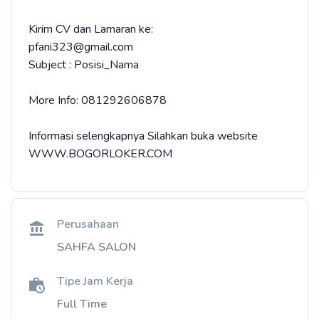
Kirim CV dan Lamaran ke:
pfani323@gmail.com
Subject : Posisi_Nama
More Info: 081292606878
Informasi selengkapnya Silahkan buka website
WWW.BOGORLOKER.COM⁣⁣⁣⁣⁣⁣⁣⁣⁣⁣⁣⁣⁣⁣⁣
Perusahaan
SAHFA SALON
Tipe Jam Kerja
Full Time