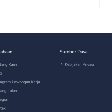
sahaan
Sumber Daya
tang Kami
Kebijakan Privasi
g
tagram Lowongan Kerja
ang Loker
egori
tak