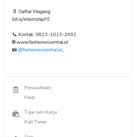
📄 Daftar Magang:
bit.ly/internshipFE
📞 Kontak: 0823-1013-2992
🌐 www.fashionessential.id
📸
@fashionessential.id_
Perusahaan
Feid
Tipe Jam Kerja
Full Time
Gaji